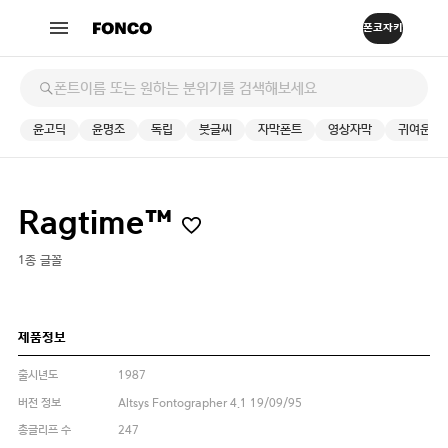
윤고딕
윤명조
독립
붓글씨
자막폰트
영상자막
귀여운
Ragtime™
1종 글꼴
제품정보
출시년도
1987
버전 정보
Altsys Fontographer 4.1 19/09/95
총글리프 수
247