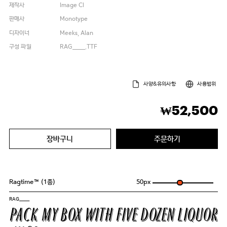
제작사
Image Cl
판매사
Monotype
디자이너
Meeks, Alan
구성 파일
RAG_____.TTF
사양&유의사항
사용범위
52,500
₩
장바구니
주문하기
Ragtime™ (1종)
50
px
RAG_____
Pack my box with five dozen liquor