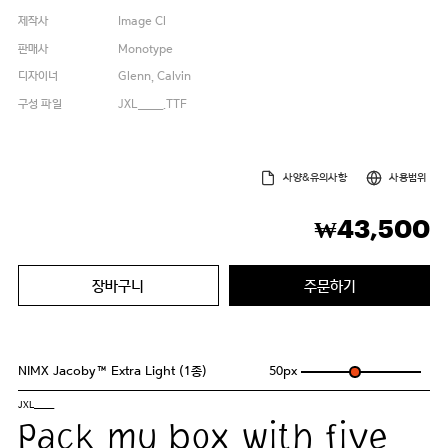
제작사
Image Cl
판매사
Monotype
디자이너
Glenn, Calvin
구성 파일
JXL_____.TTF
사양&유의사항
사용범위
43,500
₩
장바구니
주문하기
NIMX Jacoby™ Extra Light (1종)
50
px
JXL_____
Pack my box with five