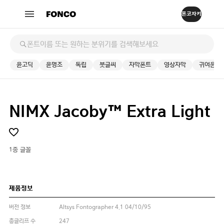
윤고딕
윤명조
독립
붓글씨
자막폰트
영상자막
귀여운
NIMX Jacoby™ Extra Light
1종 글꼴
제품정보
버전 정보
Altsys Fontographer 4.1 04/10/95
총글리프 수
247