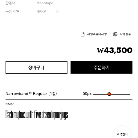
판매사
Monotype
구성 파일
NARP____.TTF
사양&유의사항
사용범위
43,500
₩
장바구니
주문하기
Narrowband™ Regular (1종)
50
px
NARP____
Pack my box with five dozen liquor jugs.
고객센터