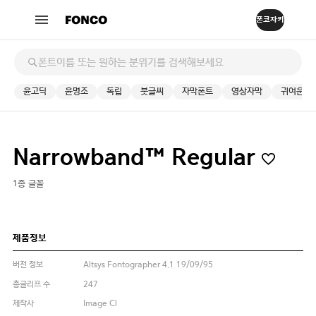
윤고딕
윤명조
독립
붓글씨
자막폰트
영상자막
귀여운
Narrowband™ Regular
1종 글꼴
제품정보
버전 정보
Altsys Fontographer 4.1 19/09/95
총글리프 수
247
제작사
Image Cl