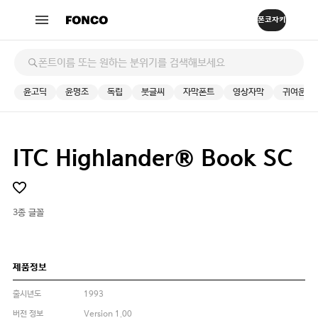
윤고딕
윤명조
독립
붓글씨
자막폰트
영상자막
귀여운
ITC Highlander® Book SC
3종 글꼴
제품정보
출시년도
1993
버전 정보
Version 1.00