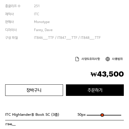
총글리프 수
251
제작사
ITC
판매사
Monotype
디자이너
Farey, Dave
구성 파일
IT846___.TTF / IT847___.TTF / IT848___.TTF
사양&유의사항
사용범위
43,500
₩
장바구니
주문하기
ITC Highlander® Book SC (3종)
50
px
IT846___