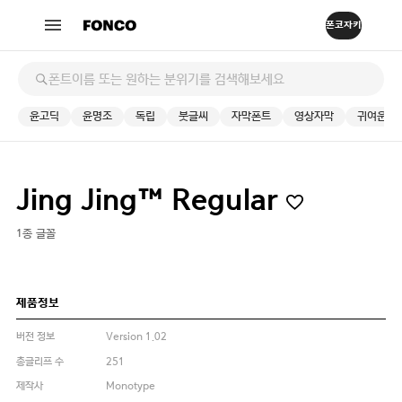
윤고딕
윤명조
독립
붓글씨
자막폰트
영상자막
귀여운
Jing Jing™ Regular
1종 글꼴
제품정보
버전 정보
Version 1.02
총글리프 수
251
제작사
Monotype