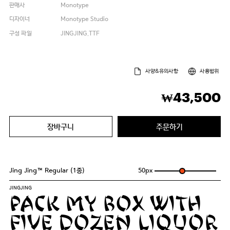
판매사
Monotype
디자이너
Monotype Studio
구성 파일
JINGJING.TTF
사양&유의사항
사용범위
43,500
₩
장바구니
주문하기
Jing Jing™ Regular (1종)
50
px
JINGJING
Pack my box with
five dozen liquor