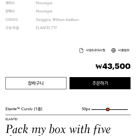
제작사
Monotype
판매사
Monotype
디자이너
Dwiggins, William Addison
구성 파일
ELANTEI.TTF
사양&유의사항
사용범위
43,500
₩
장바구니
주문하기
Elante™ Cursiv (1종)
50
px
ELANTEI
Pack my box with five