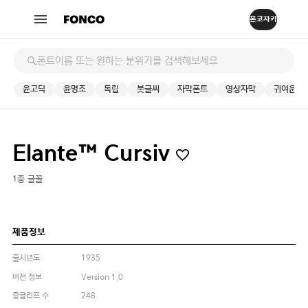
윤고딕
윤명조
독립
붓글씨
자막폰트
영상자막
귀여운
Elante™ Cursiv
1종 글꼴
제품정보
출시년도
1935
버전 정보
Version 1.0
총글리프 수
248