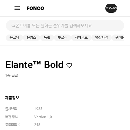
윤고딕
윤명조
독립
붓글씨
자막폰트
영상자막
귀여운
Elante™ Bold
1종 글꼴
제품정보
출시년도
1935
버전 정보
Version 1.0
총글리프 수
248