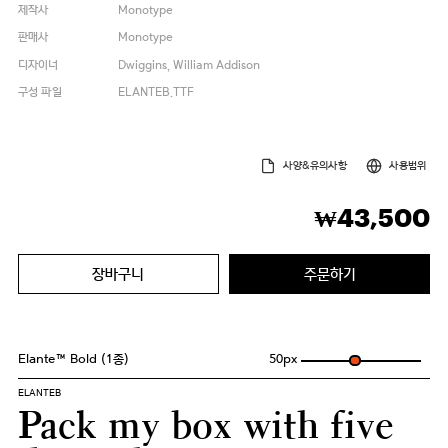
제작사
Monotype
판매사
Monotype
디자이너
Dwiggins, William Addison
구성 파일
ELANTEB.TTF
사양&유의사항
사용범위
43,500
₩
장바구니
주문하기
Elante™ Bold (1종)
50
px
ELANTEB
Pack my box with five