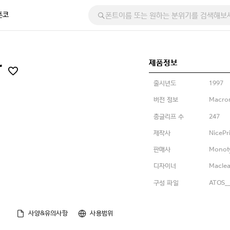
폰코
제품정보
r
출시년도
1997
버전 정보
Macrom
총글리프 수
247
제작사
NicePr
판매사
Monot
디자이너
Maclea
구성 파일
ATOS__
사양&유의사항
사용범위