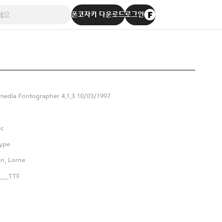
폰코자키 다운로드
로그인
edia Fontographer 4.1.3 10/03/1997
ic
ype
n, Lorne
__.TTF