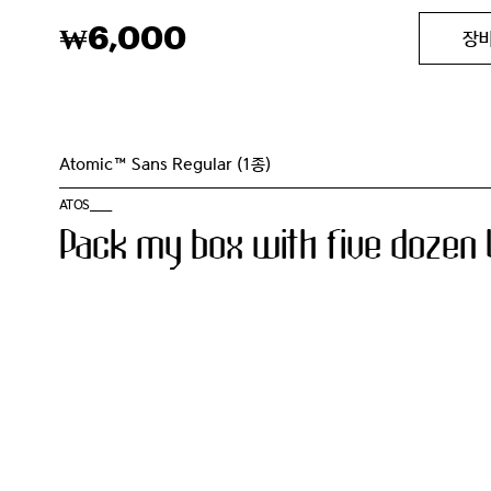
6,000
₩
장
Atomic™ Sans Regular (1종)
ATOS____
Pack my box with five dozen l