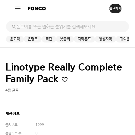
윤고딕
윤명조
독립
붓글씨
자막폰트
영상자막
귀여운
Linotype Really Complete
Family Pack
4종 글꼴
제품정보
출시년도
1999
총글리프 수
0