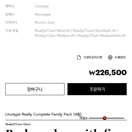
제작사
Linotype
판매사
Monotype
디자이너
Munch, Gary
구성 파일
ReallyLTCom-Demi.ttf / ReallyLTCom-DemiItalic.ttf /
ReallyLTCom-Medium.ttf / ReallyLTCom-MediumItalic.ttf
사양&유의사항
사용범위
226,500
₩
장바구니
주문하기
Linotype Really Complete Family Pack (4종)
50
px
ReallyLTCom-Demi