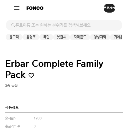
윤고딕
윤명조
독립
붓글씨
자막폰트
영상자막
귀여운
Erbar Complete Family
Pack
2종 글꼴
제품정보
출시년도
1930
총글리프 수
0