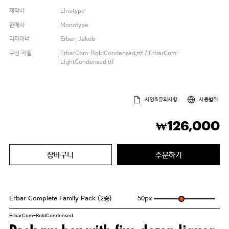
제작사
Linotype
판매사
Monotype
디자이너
Erbar, Jakob
구성 파일
ErbarCom-BoldCondensed.ttf / ErbarCom-
LightCondensed.ttf
사양&유의사항
사용범위
126,000
₩
장바구니
주문하기
Erbar Complete Family Pack (2종)
50
px
ErbarCom-BoldCondensed