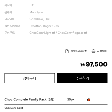
제작사
ITC
판매사
Monotype
디자이너
Grimshaw, Phill
원본 디자이너
Excoffon, Roger 1955
구성 파일
ChocCom-Light.ttf / ChocCom-Regular.ttf
사양&유의사항
사용범위
97,500
₩
장바구니
주문하기
Choc Complete Family Pack (2종)
50
px
ChocCom-Light