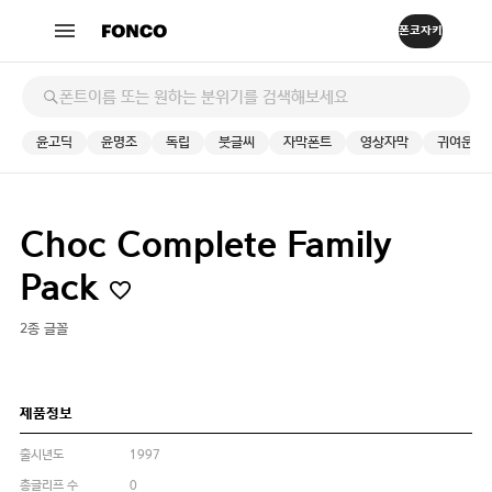
윤고딕
윤명조
독립
붓글씨
자막폰트
영상자막
귀여운
Choc Complete Family
Pack
2종 글꼴
제품정보
출시년도
1997
총글리프 수
0