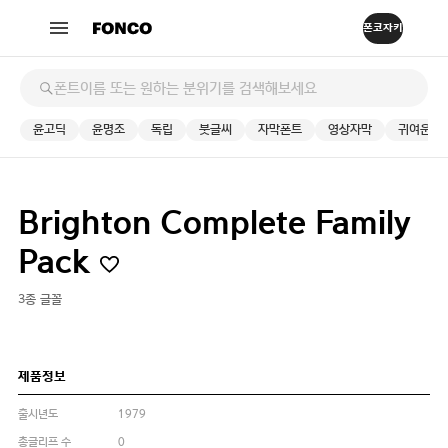
윤고딕
윤명조
독립
붓글씨
자막폰트
영상자막
귀여운
Brighton Complete Family
Pack
3종 글꼴
제품정보
출시년도
1979
총글리프 수
0