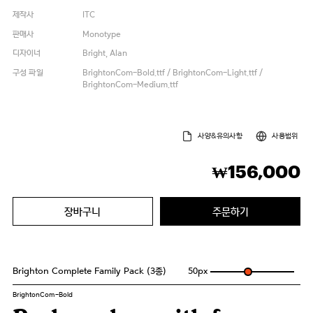
제작사
ITC
판매사
Monotype
디자이너
Bright, Alan
구성 파일
BrightonCom-Bold.ttf / BrightonCom-Light.ttf /
BrightonCom-Medium.ttf
사양&유의사항
사용범위
156,000
₩
장바구니
주문하기
Brighton Complete Family Pack (3종)
50
px
BrightonCom-Bold