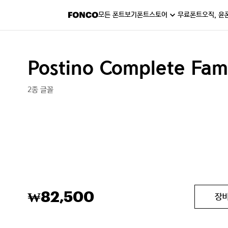
모든 폰트보기
폰트스토어
무료폰트
오직, 윤
Postino Complete Fam
2종 글꼴
82,500
₩
장