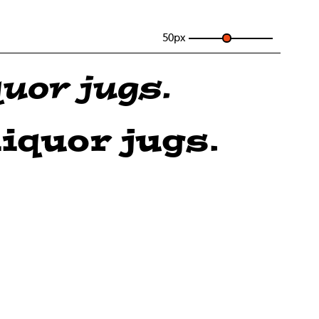
50
px
uor jugs.
iquor jugs.