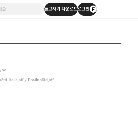
폰코자키 다운로드
로그인
ype
Std-Italic.otf / PostinoStd.otf