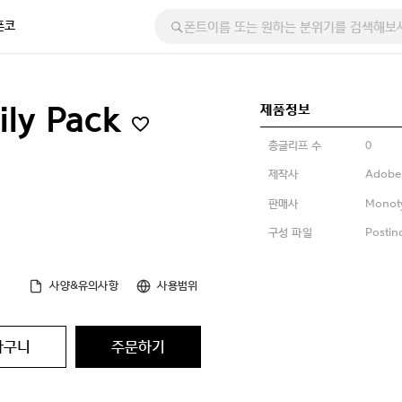
폰코
제품정보
ily Pack
총글리프 수
0
제작사
Adobe
판매사
Monot
구성 파일
Postino
사양&유의사항
사용범위
바구니
주문하기