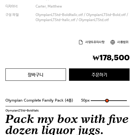
디자이너
Carter, Matthew
구성 파일
OlympianLTStd-BoldItalic.otf / OlympianLTStd-Bold.otf /
OlympianLTStd-Italic.otf / OlympianLTStd.otf
사양&유의사항
사용범위
178,500
₩
장바구니
주문하기
Olympian Complete Family Pack (4종)
50
px
OlympianLTStd-BoldItalic
Pack my box with five
dozen liquor jugs.