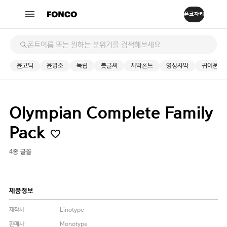
윤고딕
윤명조
독립
붓글씨
자막폰트
영상자막
귀여운
Olympian Complete Family
Pack
4종 글꼴
제품정보
제작사
Linotype
판매사
Monotype