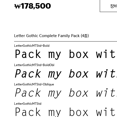
178,500
₩
장
Letter Gothic Complete Family Pack (4종)
LetterGothicMTStd-Bold
Pack my box wit
LetterGothicMTStd-BoldObl
Pack my box wit
LetterGothicMTStd-Oblique
Pack my box wit
LetterGothicMTStd
Pack my box wit