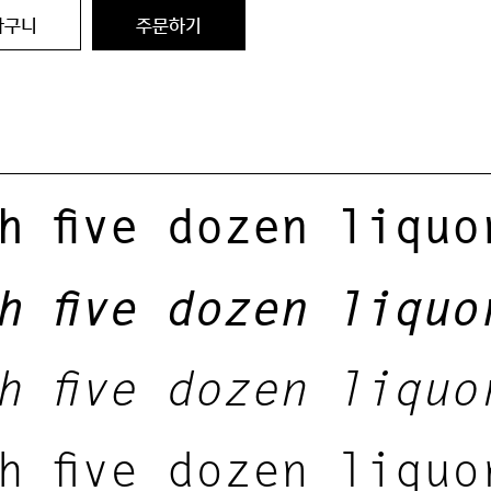
바구니
주문하기
h five dozen liquo
h five dozen liquo
h five dozen liquo
h five dozen liquo