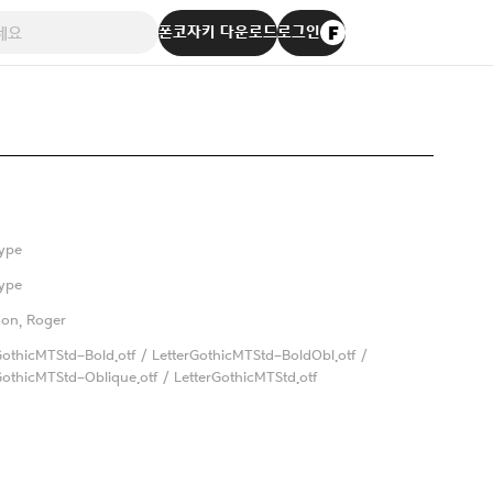
폰코자키 다운로드
로그인
ype
ype
on, Roger
GothicMTStd-Bold.otf / LetterGothicMTStd-BoldObl.otf /
GothicMTStd-Oblique.otf / LetterGothicMTStd.otf