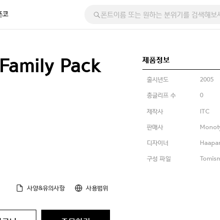
폰코
제품정보
Family Pack
출시년도
2005
총글리프 수
0
제작사
ITC
판매사
Monot
디자이너
Haapar
구성 파일
Tomism
사양&유의사항
사용범위