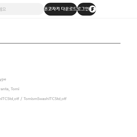
폰코자키 다운로드
로그인
ype
anta, Tomi
ITCStd.otf / TomismSwashITCStd.otf