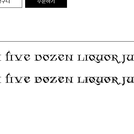
바구니
주문하기
five dozen liquor ju
five dozen liquor ju