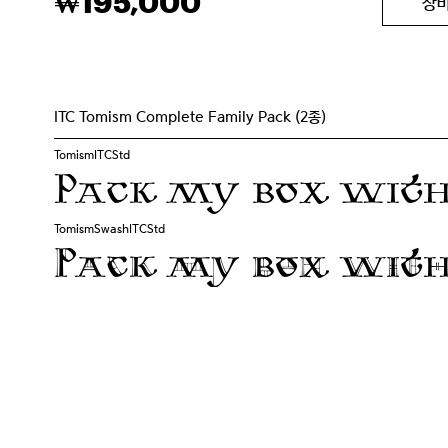
195,000
₩
장
ITC Tomism Complete Family Pack (2종)
TomismITCStd
Pack my box with 
TomismSwashITCStd
Pack my box with 