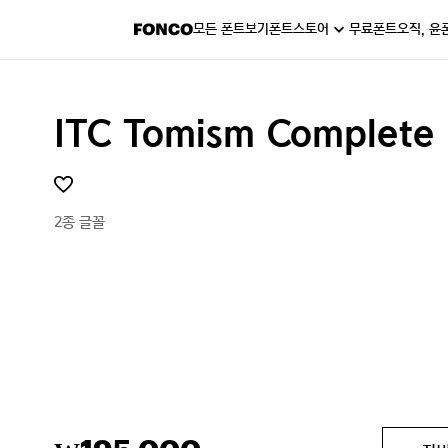
모든 폰트보기
폰트스토어
무료폰트
오직, 윤
ITC Tomism Complete 
2종 글꼴