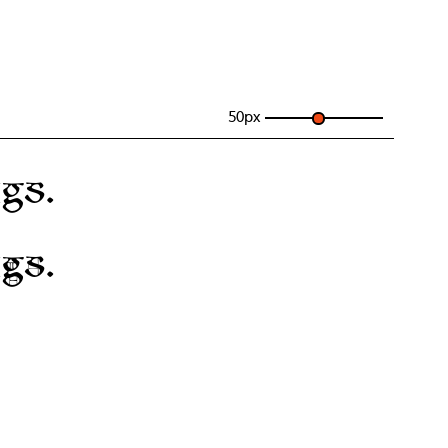
50
px
gs.
gs.