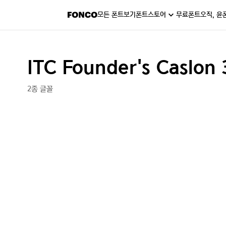
모든 폰트보기
폰트스토어
무료폰트
오직, 윤
ITC Founder's Caslon
2종 글꼴