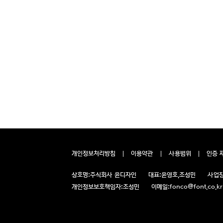
개인정보처리방침
이용약관
사용범위
인증 
상호명:
주식회사 윤디자인
대표:
윤영호,조성민
사업장
개인정보보호책임자:
조성민
이메일:
fonco@font.co.kr