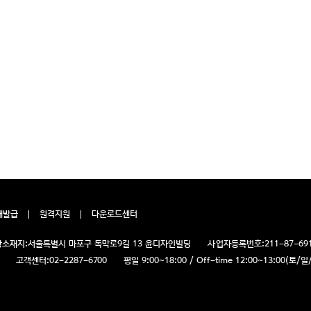
재발급
원격지원
다운로드센터
소재지:
서울특별시 마포구 독막로9길 13 윤디자인빌딩
사업자등록번호:
211-87-69
고객센터:
02-2287-6700
평일 9:00~18:00 / Off-time 12:00~13:00(토