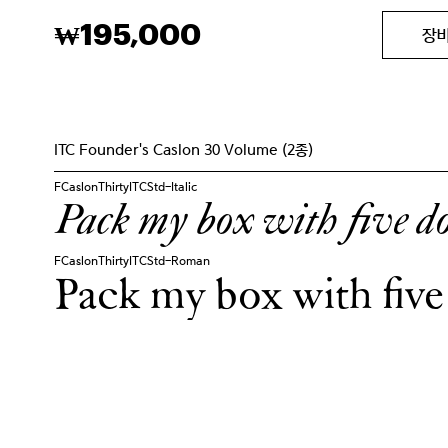
195,000
₩
장
ITC Founder's Caslon 30 Volume (2종)
FCaslonThirtyITCStd-Italic
Pack my box with five do
FCaslonThirtyITCStd-Roman
Pack my box with five