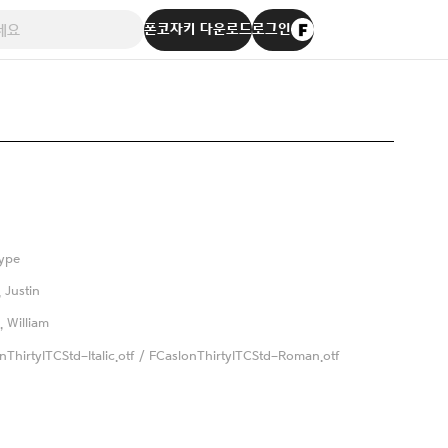
폰코자키 다운로드
로그인
ype
 Justin
, William
nThirtyITCStd-Italic.otf / FCaslonThirtyITCStd-Roman.otf