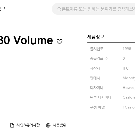
폰코
제품정보
 30 Volume
출시년도
1998
총글리프 수
0
제작사
ITC
판매사
Monot
디자이너
Howes,
원본 디자이너
Caslon
구성 파일
FCaslo
사양&유의사항
사용범위