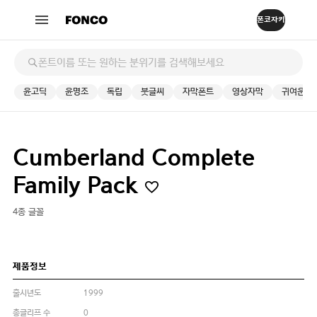
윤고딕
윤명조
독립
붓글씨
자막폰트
영상자막
귀여운
Cumberland Complete
Family Pack
4종 글꼴
제품정보
출시년도
1999
총글리프 수
0