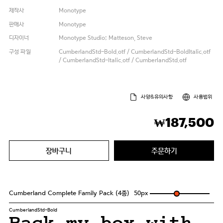
제작사
Monotype
판매사
Monotype
디자이너
Monotype Studio; Matteson, Steve
구성 파일
CumberlandStd-Bold.otf / CumberlandStd-BoldItalic.otf
/ CumberlandStd-Italic.otf / CumberlandStd.otf
사양&유의사항
사용범위
187,500
₩
장바구니
주문하기
Cumberland Complete Family Pack (4종)
50
px
CumberlandStd-Bold