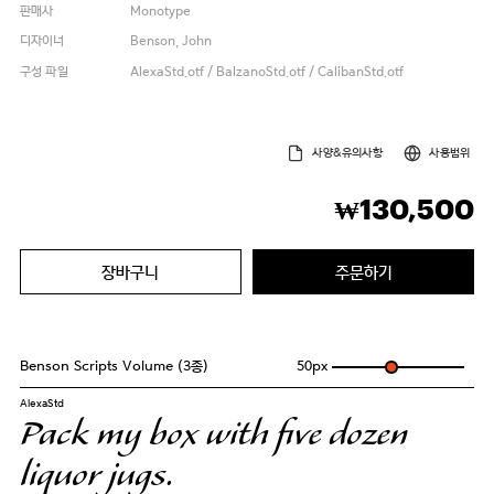
판매사
Monotype
디자이너
Benson, John
구성 파일
AlexaStd.otf / BalzanoStd.otf / CalibanStd.otf
사양&유의사항
사용범위
130,500
₩
장바구니
주문하기
Benson Scripts Volume (3종)
50
px
AlexaStd
Pack my box with five dozen
liquor jugs.