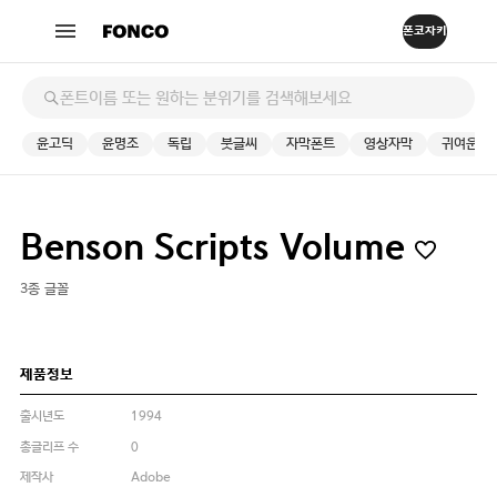
윤고딕
윤명조
독립
붓글씨
자막폰트
영상자막
귀여운
Benson Scripts Volume
3종 글꼴
제품정보
출시년도
1994
총글리프 수
0
제작사
Adobe