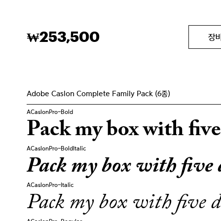
253,500
₩
장
Adobe Caslon Complete Family Pack (6종)
ACaslonPro-Bold
Pack my box with five
ACaslonPro-BoldItalic
Pack my box with five 
ACaslonPro-Italic
Pack my box with five d