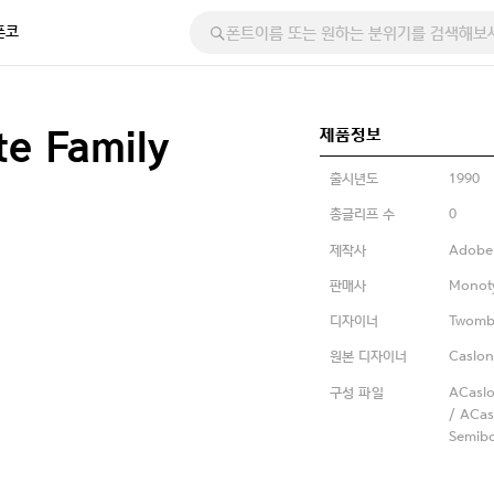
폰코
제품정보
e Family
출시년도
1990
총글리프 수
0
제작사
Adobe
판매사
Monot
디자이너
Twombl
원본 디자이너
Caslon
구성 파일
ACaslo
/ ACas
Semibol