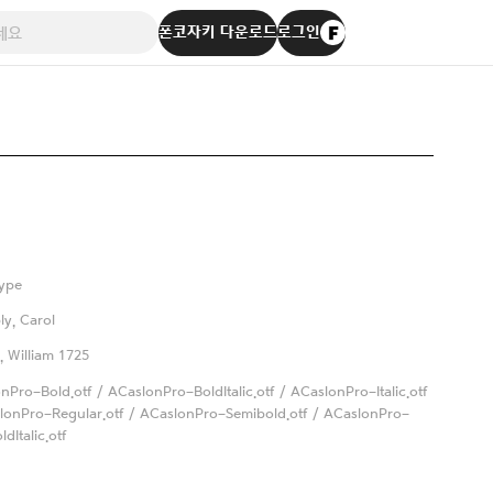
폰코자키 다운로드
로그인
ype
y, Carol
, William 1725
nPro-Bold.otf / ACaslonPro-BoldItalic.otf / ACaslonPro-Italic.otf
lonPro-Regular.otf / ACaslonPro-Semibold.otf / ACaslonPro-
dItalic.otf