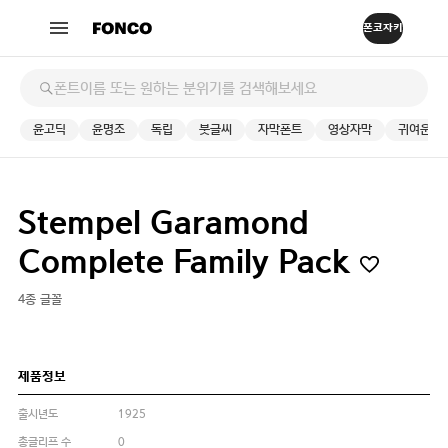
윤고딕
윤명조
독립
붓글씨
자막폰트
영상자막
귀여운
Stempel Garamond
Complete Family Pack
4종 글꼴
제품정보
출시년도
1925
총글리프 수
0