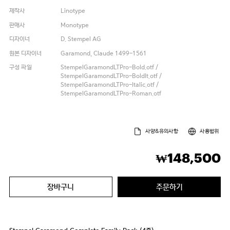
제작사
Linotype
판매사
Monotype
디자이너
D. Stempel AG
원본 디자이너
Garamond, Claude 1499-1561
구성 파일
StempelGaramondLTPro-Bold.otf /
StempelGaramondLTPro-BoldIt.otf /
StempelGaramondLTPro-Italic.otf /
StempelGaramondLTPro-Roman.otf
사양&유의사항
사용범위
148,500
₩
장바구니
주문하기