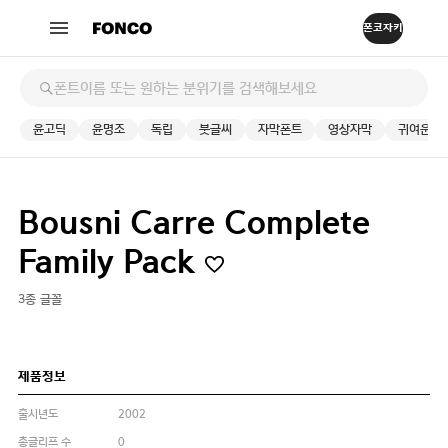
윤고딕
윤명조
독립
붓글씨
자막폰트
영상자막
귀여운
Bousni Carre Complete
Family Pack
3종 글꼴
제품정보
출시년도
2002
총글리프 수
0