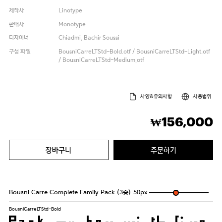
제작사
Linotype
판매사
Monotype
디자이너
Chiadmi, Bachir Soussi
구성 파일
BousniCarreLTStd-Bold.otf / BousniCarreLTStd-Light.otf
/ BousniCarreLTStd-Medium.otf
사양&유의사항
사용범위
156,000
₩
장바구니
주문하기
Bousni Carre Complete Family Pack (3종)
50
px
BousniCarreLTStd-Bold