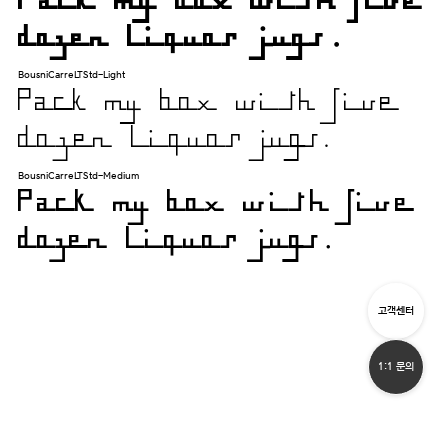
Pack my box with five
dozen liquor jugs.
BousniCarreLTStd-Light
Pack my box with five
dozen liquor jugs.
BousniCarreLTStd-Medium
Pack my box with five
dozen liquor jugs.
고객센터
1:1 문의