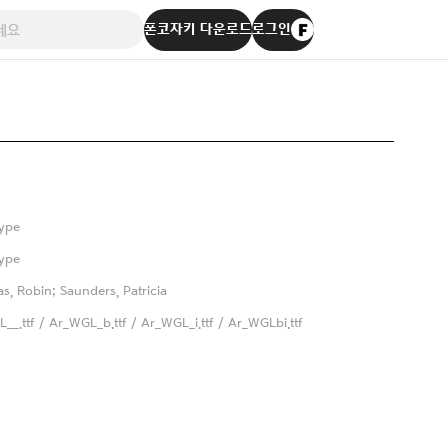
폰코자키 다운로드
로그인
ype
ype
as, Robin; Saunders, Patricia
__.ttf / Ar_WGL_b.ttf / Ar_WGL_i.ttf / Ar_WGLbi.ttf