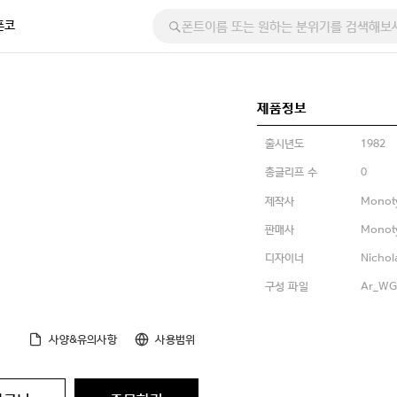
폰코
제품정보
출시년도
1982
총글리프 수
0
제작사
Monot
판매사
Monot
디자이너
Nichol
구성 파일
Ar_WGL
사양&유의사항
사용범위