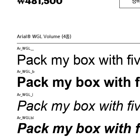
481,500
₩
장
Arial® WGL Volume (4종)
Ar_WGL__
Pack my box with fiv
Ar_WGL_b
Pack my box with f
Ar_WGL_i
Pack my box with fiv
Ar_WGLbi
Pack my box with f