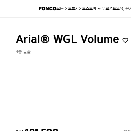
모든 폰트보기
폰트스토어
무료폰트
오직, 윤
Arial® WGL Volume
4종 글꼴