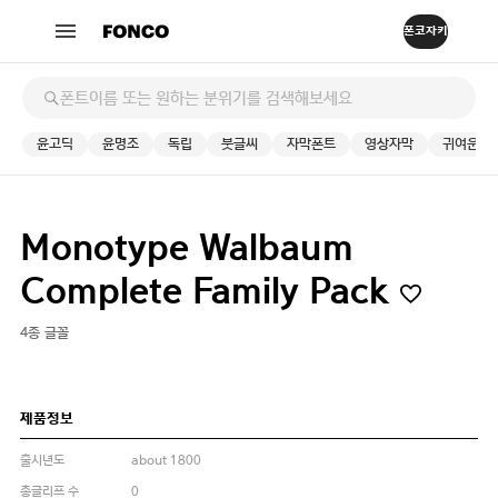
윤고딕
윤명조
독립
붓글씨
자막폰트
영상자막
귀여운
Monotype Walbaum
Complete Family Pack
4종 글꼴
제품정보
출시년도
about 1800
총글리프 수
0