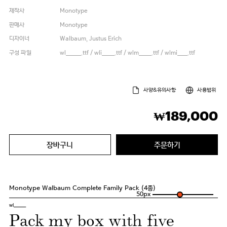
제작사
Monotype
판매사
Monotype
디자이너
Walbaum, Justus Erich
구성 파일
wl______.ttf / wli_____.ttf / wlm_____.ttf / wlmi____.ttf
사양&유의사항
사용범위
189,000
₩
장바구니
주문하기
Monotype Walbaum Complete Family Pack (4종)
50
px
wl______
Pack my box with five