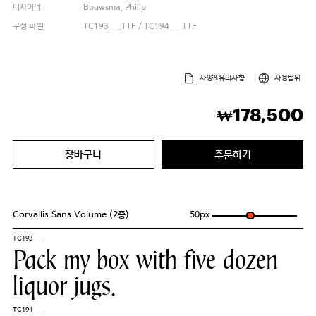
디자이너
Bouwsma, Philip
구성 파일
TC193___.TTF / TC194___.TTF
사양&유의사항
사용범위
178,500
₩
장바구니
주문하기
Corvallis Sans Volume (2종)
50
px
TC193___
Pack my box with five dozen
liquor jugs.
TC194___