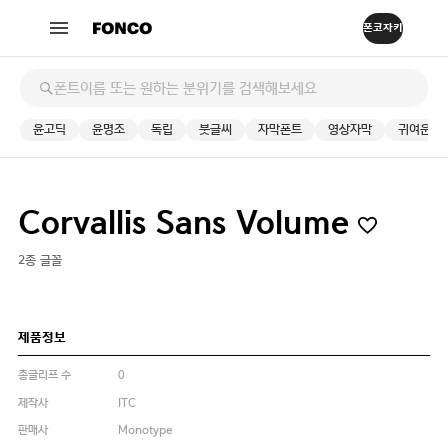
윤고딕
윤명조
독립
붓글씨
자막폰트
영상자막
귀여운
Corvallis Sans Volume
2종 글꼴
제품정보
총글리프 수
0
제작사
ITC
판매사
Monotype