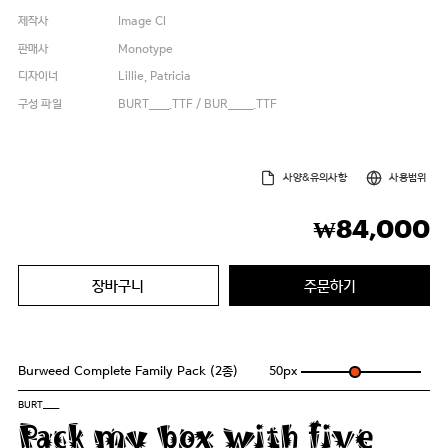
제작사
Image Cl
판매사
Monotype
디자이너
Lillie, Patricia
구성 파일
BURT____.TTF / BUR_____.TTF
사양&유의사항
사용범위
84,000
₩
장바구니
주문하기
Burweed Complete Family Pack (2종)
50
px
BURT____
Pack my box with five