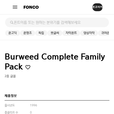
윤고딕
윤명조
독립
붓글씨
자막폰트
영상자막
귀여운
Burweed Complete Family
Pack
2종 글꼴
제품정보
출시년도
1996
총글리프 수
0