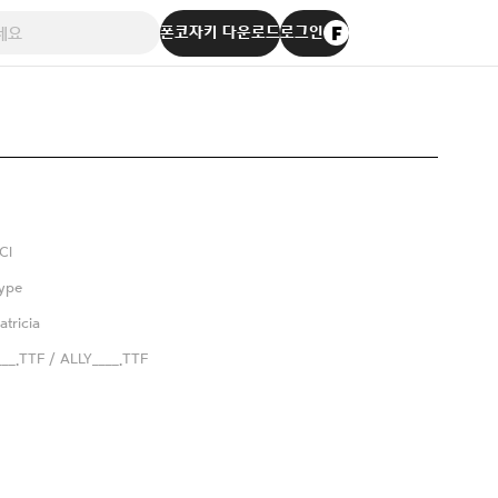
폰코자키 다운로드
로그인
Cl
ype
Patricia
__.TTF / ALLY____.TTF