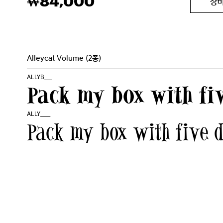
84,000
₩
장
Alleycat Volume (2종)
ALLYB___
Pack my box with fiv
ALLY____
Pack my box with five d