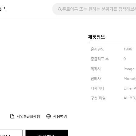
폰코
제품정보
출시년도
1996
총글리프 수
0
제작사
Image 
판매사
Monot
디자이너
Lillie, 
구성 파일
ALLYB_
사양&유의사항
사용범위