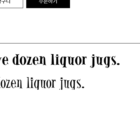
바구니
주문하기
e dozen liquor jugs.
ozen liquor jugs.