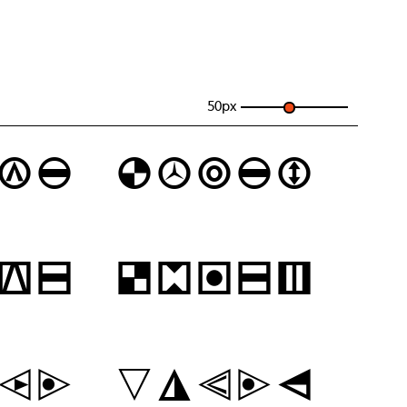
50
px
ve dozen
ve dozen
ve dozen