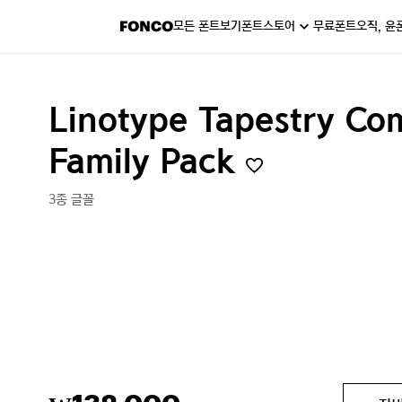
모든 폰트보기
폰트스토어
무료폰트
오직, 윤
Linotype Tapestry Co
Family Pack
3종 글꼴