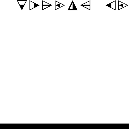
liquor j