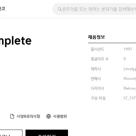
폰코
제품정보
mplete
출시년도
1997
총글리프 수
0
제작사
Linoty
판매사
Monot
디자이너
Rakow,
구성 파일
LT_1375
사양&유의사항
사용범위