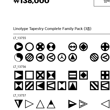
138,000
₩
장
Linotype Tapestry Complete Family Pack (3종)
LT_13755
Pack my 
liquor j
LT_13756
Pack my 
liquor j
LT_13757
Pack my 