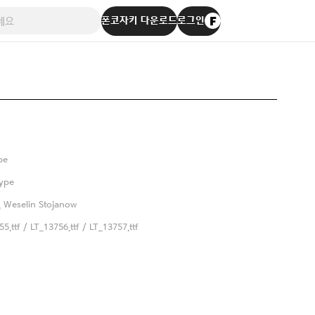
폰코자키 다운로드
로그인
pe
ype
 Weselin Stojanow
5.ttf / LT_13756.ttf / LT_13757.ttf