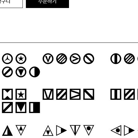
바구니
주문하기
box with fi
ugs.
box with fi
ugs.
box with fi