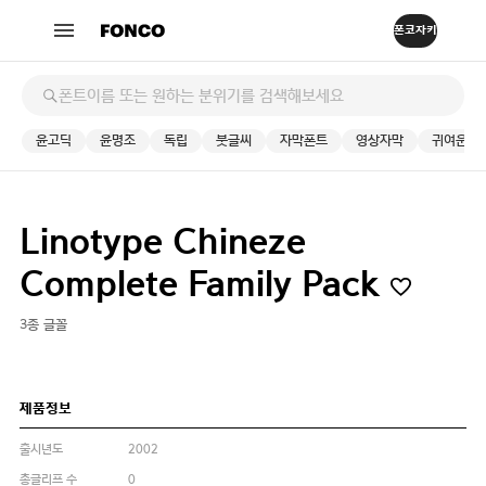
윤고딕
윤명조
독립
붓글씨
자막폰트
영상자막
귀여운
Linotype Chineze
Complete Family Pack
3종 글꼴
제품정보
출시년도
2002
총글리프 수
0