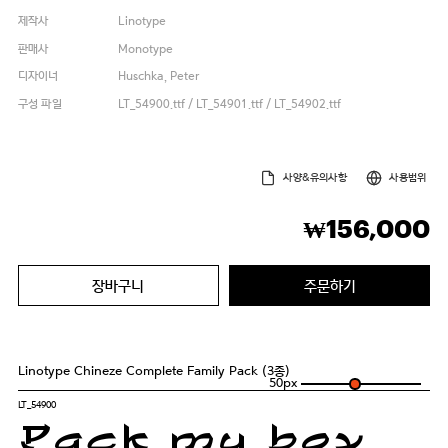
제작사
Linotype
판매사
Monotype
디자이너
Huschka, Peter
구성 파일
LT_54900.ttf / LT_54901.ttf / LT_54902.ttf
사양&유의사항
사용범위
156,000
₩
장바구니
주문하기
Linotype Chineze Complete Family Pack (3종)
50
px
LT_54900
Pack my box