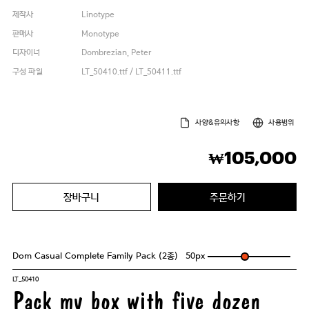
제작사
Linotype
판매사
Monotype
디자이너
Dombrezian, Peter
구성 파일
LT_50410.ttf / LT_50411.ttf
사양&유의사항
사용범위
105,000
₩
장바구니
주문하기
Dom Casual Complete Family Pack (2종)
50
px
LT_50410
Pack my box with five dozen