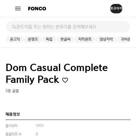
윤고딕
윤명조
독립
붓글씨
자막폰트
영상자막
귀여운
Dom Casual Complete
Family Pack
2종 글꼴
제품정보
출시년도
1951
총글리프 수
0