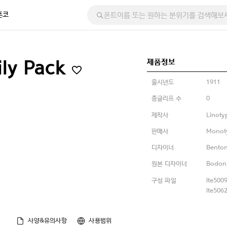
폰코
제품정보
ily Pack
출시년도
1911
총글리프 수
0
제작사
Linoty
판매사
Monot
디자이너
Benton
원본 디자이너
Bodoni
구성 파일
lte5009
lte5062
사양&유의사항
사용범위