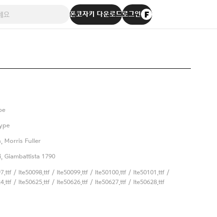
폰코자키 다운로드
로그인
pe
ype
, Morris Fuller
, Giambattista 1790
7.ttf / lte50098.ttf / lte50099.ttf / lte50100.ttf / lte50101.ttf /
4.ttf / lte50625.ttf / lte50626.ttf / lte50627.ttf / lte50628.ttf