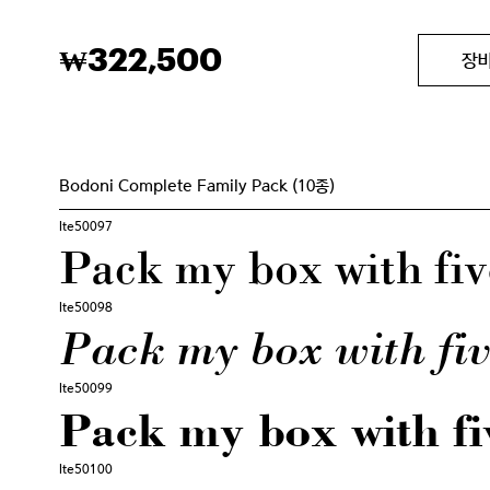
322,500
₩
장
Bodoni Complete Family Pack (10종)
lte50097
Pack my box with fiv
lte50098
Pack my box with fiv
lte50099
Pack my box with fi
lte50100