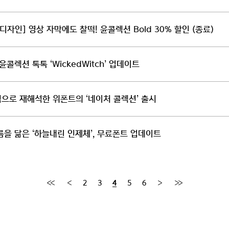
디자인] 영상 자막에도 찰떡! 윤콜렉션 Bold 30% 할인 (종료)
 윤콜렉션 톡톡 ‘WickedWitch’ 업데이트
으로 재해석한 위폰트의 ‘네이처 콜렉션’ 출시
을 닮은 ‘하늘내린 인제체’, 무료폰트 업데이트
2
3
5
6
4