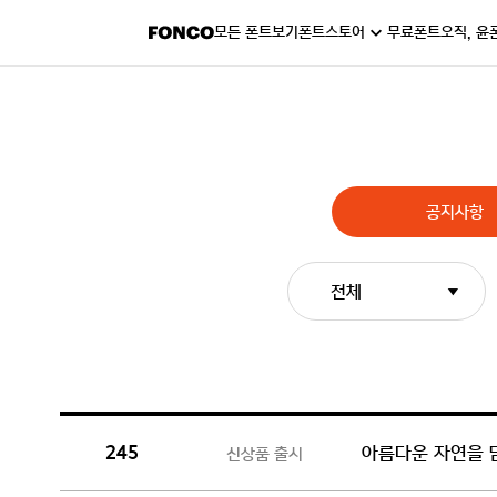
모든 폰트보기
폰트스토어
무료폰트
오직, 윤
공지사항
전체
아름다운 자연을 담
신상품 출시
245