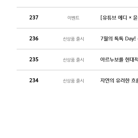
[유튜브 에디 × 윤
이벤트
237
7월의 톡톡 Day!
신상품 출시
236
아르누보를 현대적
신상품 출시
235
자연의 유려한 흐름
신상품 출시
234