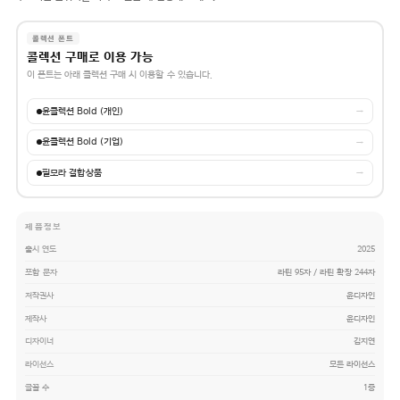
콜렉션 폰트
콜렉션 구매로 이용 가능
이 폰트는 아래 콜렉션 구매 시 이용할 수 있습니다.
윤콜렉션 Bold (개인)
→
윤콜렉션 Bold (기업)
→
필모라 결합상품
→
제품정보
출시 연도
2025
포함 문자
라틴 95자 / 라틴 확장 244자
저작권사
윤디자인
제작사
윤디자인
디자이너
김지연
라이선스
모든 라이선스
글꼴 수
1종