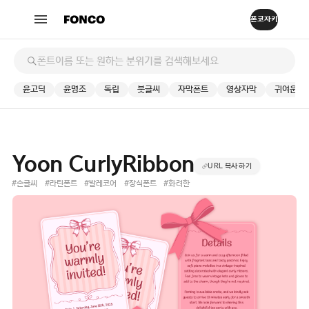
윤고딕
윤명조
독립
붓글씨
자막폰트
영상자막
귀여운
Yoon CurlyRibbon
URL 복사하기
#손글씨
#라틴폰트
#발레코어
#장식폰트
#화려한