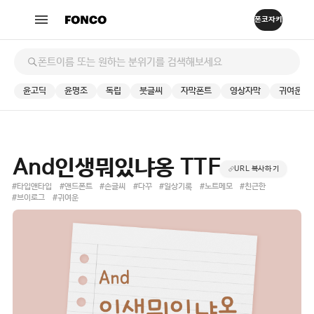
윤고딕
윤명조
독립
붓글씨
자막폰트
영상자막
귀여운
And인생뭐있냐옹 TTF
URL 복사하기
#타입앤타입
#앤드폰트
#손글씨
#다꾸
#일상기록
#노트메모
#친근한
#브이로그
#귀여운