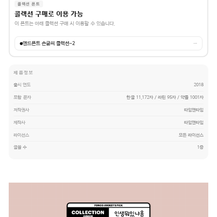
콜렉션 폰트
콜렉션 구매로 이용 가능
이 폰트는 아래 콜렉션 구매 시 이용할 수 있습니다.
앤드폰트 손글씨 콜렉션-2
→
제품정보
출시 연도
2018
포함 문자
한글 11,172자 / 라틴 95자 / 약물 1001자
저작권사
타입앤타입
제작사
타입앤타입
라이선스
모든 라이선스
글꼴 수
1종