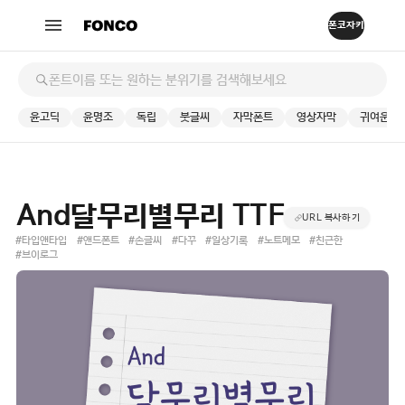
윤고딕
윤명조
독립
붓글씨
자막폰트
영상자막
귀여운
And달무리별무리 TTF
URL 복사하기
#타입앤타입
#앤드폰트
#손글씨
#다꾸
#일상기록
#노트메모
#친근한
#브이로그