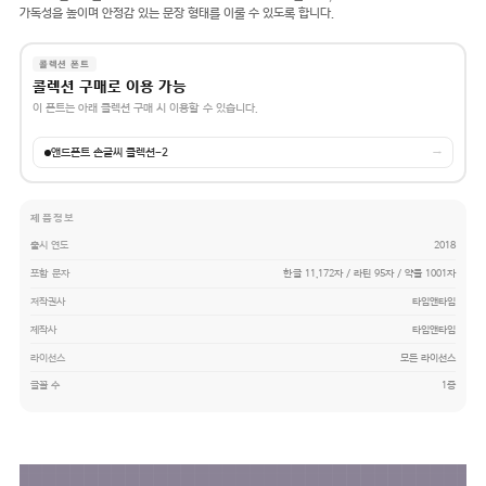
가독성을 높이며 안정감 있는 문장 형태를 이룰 수 있도록 합니다.
콜렉션 폰트
콜렉션 구매로 이용 가능
이 폰트는 아래 콜렉션 구매 시 이용할 수 있습니다.
앤드폰트 손글씨 콜렉션-2
→
제품정보
출시 연도
2018
포함 문자
한글 11,172자 / 라틴 95자 / 약물 1001자
저작권사
타입앤타입
제작사
타입앤타입
라이선스
모든 라이선스
글꼴 수
1종