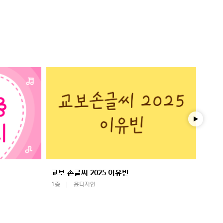
교보 손글씨 2025 이유빈
학교안
1종
윤디자인
1종