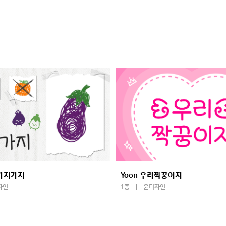
말가지가지
Yoon 우리짝꿍이지
자인
1종
윤디자인