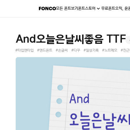
모든 폰트보기
폰트스토어
무료폰트
오직, 윤
And오늘은날씨좋음 TTF
#타입앤타입
#앤드폰트
#손글씨
#다꾸
#일상기록
#노트메모
#친근