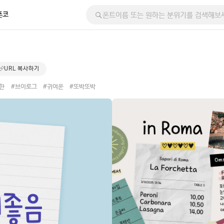
폰코
URL 복사하기
한
#브이로그
#귀여운
#또박또박