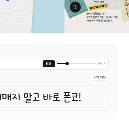
적용
40px
전체 해제
헤매지 말고 바로 폰코!
−