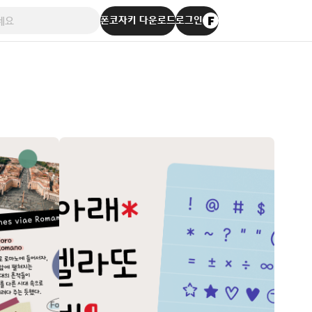
폰코자키 다운로드
로그인