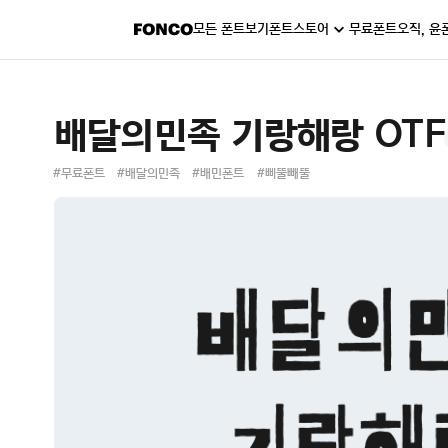
모든 폰트보기
폰트스토어
무료폰트
오직, 윤
배달의민족 기랑해랑 OTF
#무료폰트
#배달의민족
#배민폰트
#삐뚤빼뚤