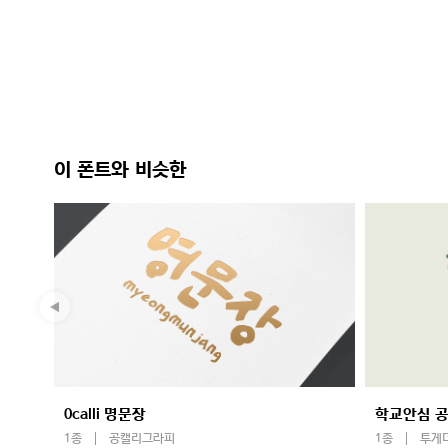
이 폰트와 비슷한
0calli 명문장
학교안심 공
1종
공캘리그라피
1종
투게