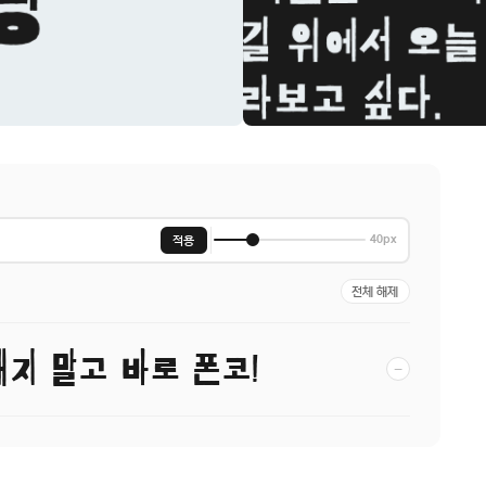
적용
40px
전체 해제
매지 말고 바로 폰코!
−