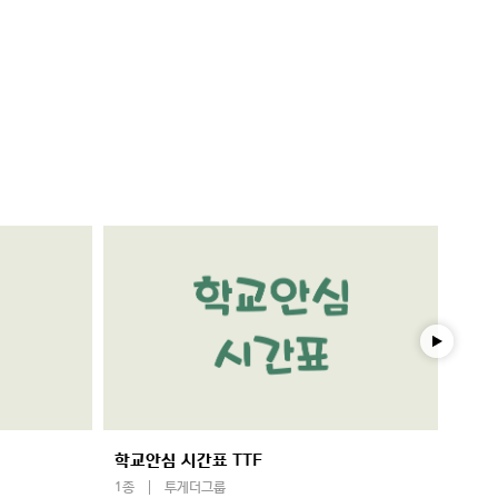
학교안심 시간표 TTF
학교
1종
투게더그룹
1종