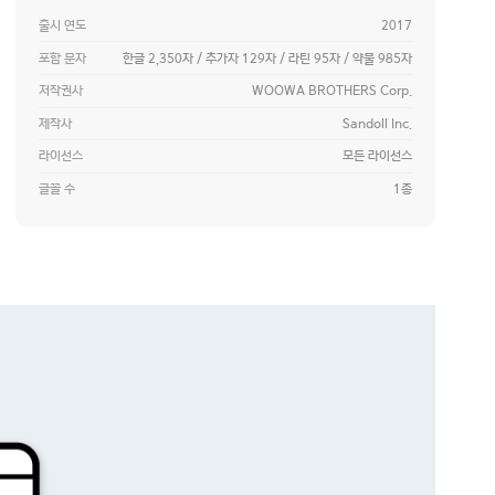
출시 연도
2017
포함 문자
한글 2,350자 / 추가자 129자 / 라틴 95자 / 약물 985자
저작권사
WOOWA BROTHERS Corp.
제작사
Sandoll Inc.
라이선스
모든 라이선스
글꼴 수
1종