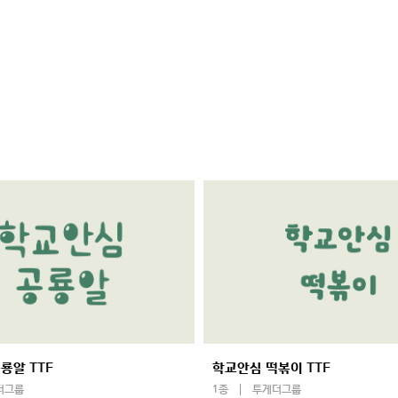
룡알 TTF
학교안심 떡볶이 TTF
더그룹
1종
투게더그룹