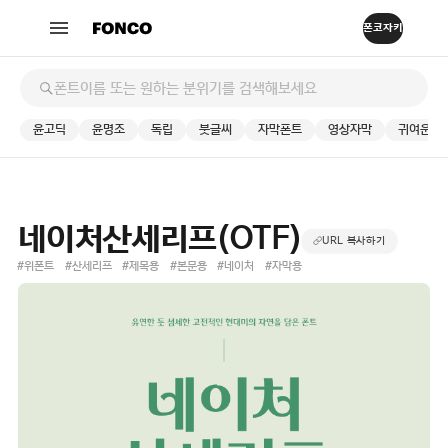
윤고딕
윤명조
독립
붓글씨
자막폰트
영상자막
귀여운
네이처산세리프(OTF)
URL 복사하기
#위폰트
#산세리프
#제목용
#본문용
#네이처
#자막용