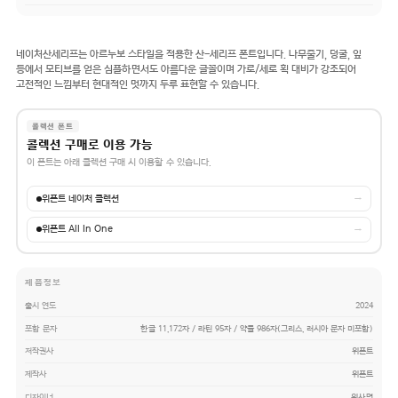
네이처산세리프는 아르누보 스타일을 적용한 산-세리프 폰트입니다. 나무줄기, 덩굴, 잎
등에서 모티브를 얻은 심플하면서도 아름다운 글꼴이며 가로/세로 획 대비가 강조되어
고전적인 느낌부터 현대적인 멋까지 두루 표현할 수 있습니다.
콜렉션 폰트
콜렉션 구매로 이용 가능
이 폰트는 아래 콜렉션 구매 시 이용할 수 있습니다.
위폰트 네이처 콜렉션
→
위폰트 All In One
→
제품정보
출시 연도
2024
포함 문자
한글 11,172자 / 라틴 95자 / 약물 986자(그리스, 러시아 문자 미포함)
저작권사
위폰트
제작사
위폰트
디자이너
위사명