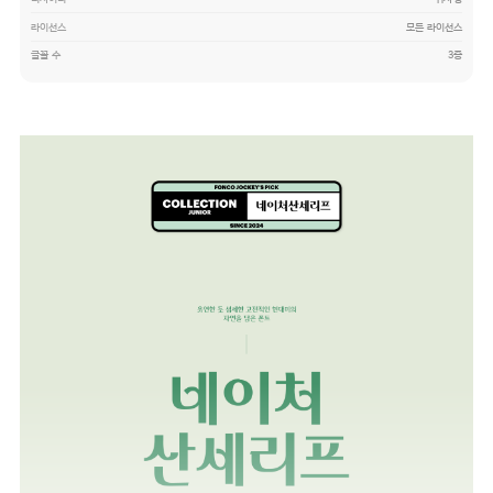
라이선스
모든 라이선스
글꼴 수
3종