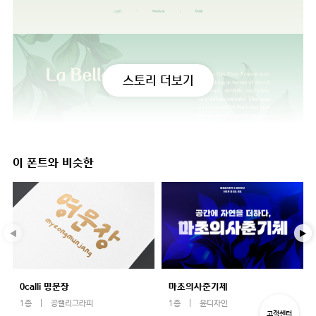
스토리 더보기
이 폰트와 비슷한
0calli 명문장
마초의사춘기체
1종
공캘리그라피
1종
윤디자인
고객센터