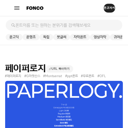
윤고딕
윤명조
독립
붓글씨
자막폰트
영상자막
귀여운
페이퍼로지
URL 복사하기
#페이퍼로지
#G마켓산스
#Montserrat
#ppt폰트
#무료폰트
#OFL