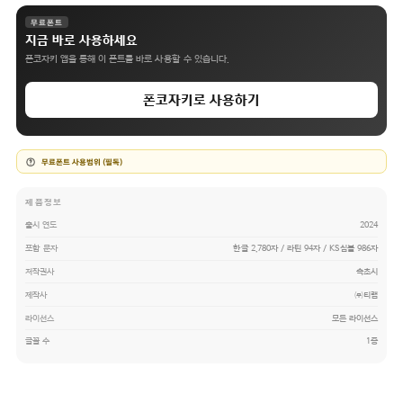
무료폰트
지금 바로 사용하세요
폰코자키 앱을 통해 이 폰트를 바로 사용할 수 있습니다.
폰코자키로 사용하기
무료폰트 사용범위 (필독)
제품정보
출시 연도
2024
포함 문자
한글 2,780자 / 라틴 94자 / KS심볼 986자
저작권사
속초시
제작사
㈜티랩
라이선스
모든 라이선스
글꼴 수
1종