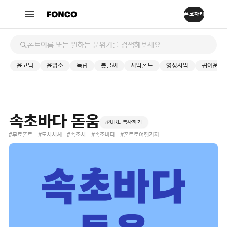
윤고딕
윤명조
독립
붓글씨
자막폰트
영상자막
귀여운
속초바다 돋움
URL 복사하기
#무료폰트
#도시서체
#속초시
#속초바다
#폰트로여행가자