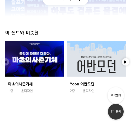
이 폰트와 비슷한
마초의사춘기체
Yoon 어반모던
1종
윤디자인
2종
윤디자인
고객센터
1:1 문의