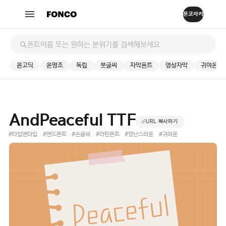
윤고딕
윤명조
독립
붓글씨
자막폰트
영상자막
귀여운
AndPeaceful TTF
URL 복사하기
#타입앤타입
#앤드폰트
#손글씨
#라틴폰트
#장난스러운
#귀여운