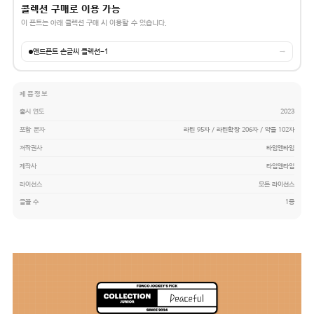
콜렉션 구매로 이용 가능
이 폰트는 아래 콜렉션 구매 시 이용할 수 있습니다.
앤드폰트 손글씨 콜렉션-1
→
제품정보
출시 연도
2023
포함 문자
라틴 95자 / 라틴확장 206자 / 약물 102자
저작권사
타입앤타입
제작사
타입앤타입
라이선스
모든 라이선스
글꼴 수
1종