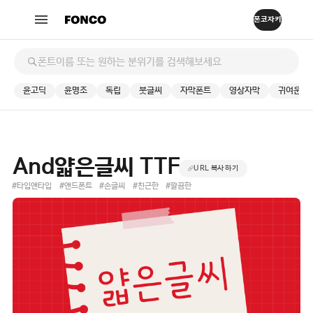
윤고딕
윤명조
독립
붓글씨
자막폰트
영상자막
귀여운
And얇은글씨 TTF
URL 복사하기
#타입앤타입
#앤드폰트
#손글씨
#친근한
#깔끔한