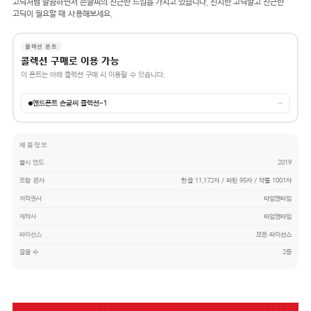
고딕처럼 깔끔하면서 손글씨의 친근한 느낌을 가지고 있습니다. 진지한 고딕말고 친근한
고딕이 필요할 때 사용해보세요.
콜렉션 폰트
콜렉션 구매로 이용 가능
이 폰트는 아래 콜렉션 구매 시 이용할 수 있습니다.
앤드폰트 손글씨 콜렉션-1
→
제품정보
출시 연도
2019
포함 문자
한글 11,172자 / 라틴 95자 / 약물 1001자
저작권사
타입앤타입
제작사
타입앤타입
라이선스
모든 라이선스
글꼴 수
2종