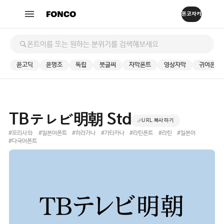
윤고딕
윤명조
독립
붓글씨
자막폰트
영상자막
귀여운
TBテレビ明朝 Std
URL 복사하기
#모리사와
#일본어폰트
#히라가나
#가타카나
#라틴폰트
#라틴
#일본어
#다국어폰트