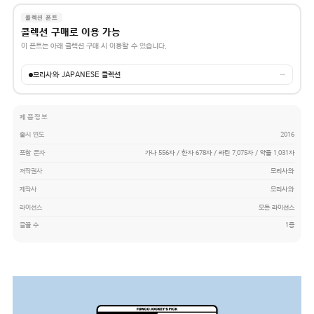
콜렉션 폰트
콜렉션 구매로 이용 가능
이 폰트는 아래 콜렉션 구매 시 이용할 수 있습니다.
모리사와 JAPANESE 콜렉션
→
제품정보
출시 연도
2016
포함 문자
가나 556자 / 한자 678자 / 라틴 7,075자 / 약물 1,031자
저작권사
모리사와
제작사
모리사와
라이선스
모든 라이선스
글꼴 수
1종