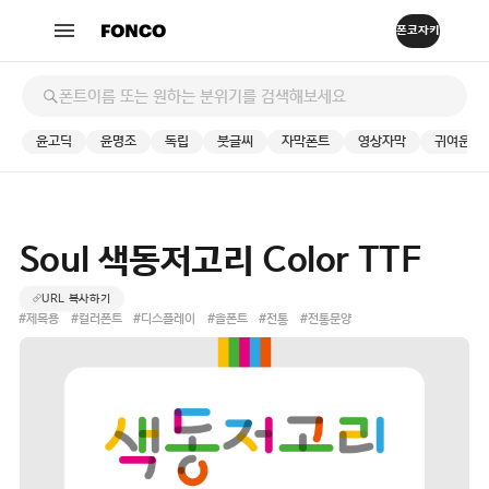
윤고딕
윤명조
독립
붓글씨
자막폰트
영상자막
귀여운
Soul 색동저고리 Color TTF
URL 복사하기
#제목용
#컬러폰트
#디스플레이
#솔폰트
#전통
#전통문양