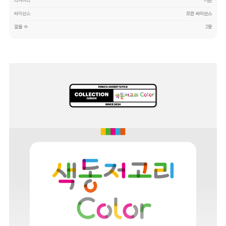
디자이너
기은
라이선스
모든 라이선스
글꼴 수
2종