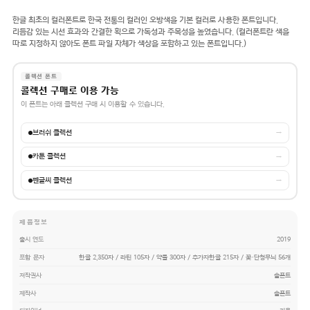
한글 최초의 컬러폰트로 한국 전통의 컬러인 오방색을 기본 컬러로 사용한 폰트입니다.
리듬감 있는 시선 효과와 간결한 획으로 가독성과 주목성을 높였습니다. (컬러폰트란 색을
따로 지정하지 않아도 폰트 파일 자체가 색상을 포함하고 있는 폰트입니다.)
콜렉션 폰트
콜렉션 구매로 이용 가능
이 폰트는 아래 콜렉션 구매 시 이용할 수 있습니다.
브러쉬 콜렉션
→
카툰 콜렉션
→
펜글씨 콜렉션
→
제품정보
출시 연도
2019
포함 문자
한글 2,350자 / 라틴 105자 / 약물 300자 / 추가자한글 215자 / 꽃・단청무늬 56개
저작권사
솔폰트
제작사
솔폰트