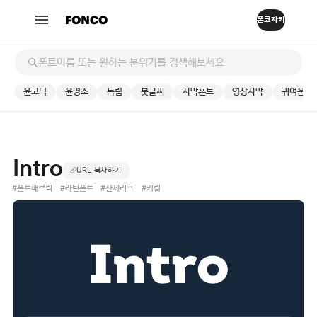
윤고딕
윤명조
독립
붓글씨
자막폰트
영상자막
귀여운
Intro
URL 복사하기
#폰트패브릭
#라틴폰트
#산세리프
#키릴