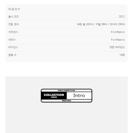
제품정보
출시 연도
2012
포함 문자
라틴 총 332자 / 키릴 98자 / 추가자 290자
저작권사
Fontfabric
제작사
Fontfabric
라이선스
모든 라이선스
글꼴 수
16종