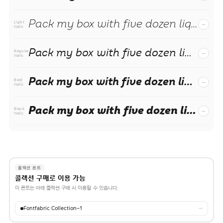
Pack my box with five dozen liquor jugs.
−
Light
Italic
Pack my box with five dozen liquor jugs.
−
Regular
Italic
Pack my box with five dozen liquor jugs.
−
Bold
Italic
Pack my box with five dozen liquor jugs.
−
Black
Italic
콜렉션 폰트
콜렉션 구매로 이용 가능
이 폰트는 아래 콜렉션 구매 시 이용할 수 있습니다.
Fontfabric Collection-1
→