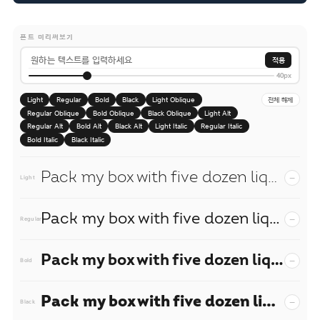
폰트 미리써보기
적용
40px
Light
Regular
Bold
Black
Light Oblique
전체 해제
Regular Oblique
Bold Oblique
Black Oblique
Light Alt
Regular Alt
Bold Alt
Black Alt
Light Italic
Regular Italic
Bold Italic
Black Italic
Pack my box with five dozen liquor jugs.
−
Light
Pack my box with five dozen liquor jugs.
−
Regular
Pack my box with five dozen liquor jugs.
−
Bold
Pack my box with five dozen liquor jugs.
−
Black