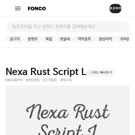
윤고딕
윤명조
독립
붓글씨
자막폰트
영상자막
귀여운
Nexa Rust Script L
URL 복사하기
#폰트패브릭
#라틴폰트
#스크립트
#텍스쳐