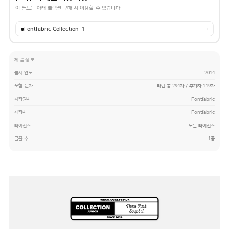
이 폰트는 아래 콜렉션 구매 시 이용할 수 있습니다.
Fontfabric Collection-1
→
제품정보
출시 연도
2014
포함 문자
라틴 총 294자 / 추가자 119자
저작권사
Fontfabric
제작사
Fontfabric
라이선스
모든 라이선스
글꼴 수
1종