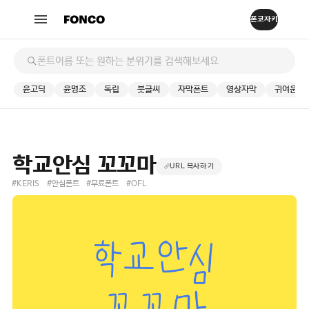
윤고딕
윤명조
독립
붓글씨
자막폰트
영상자막
귀여운
학교안심 꼬꼬마
URL 복사하기
#KERIS
#안심폰트
#무료폰트
#OFL