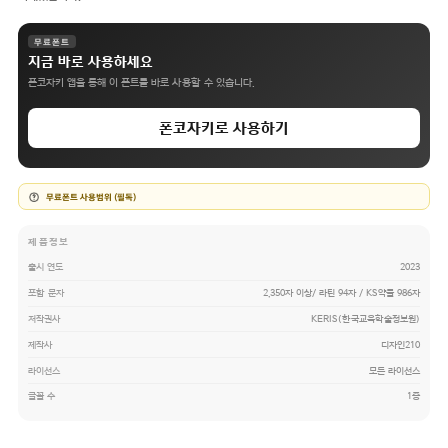
무료폰트
지금 바로 사용하세요
폰코자키 앱을 통해 이 폰트를 바로 사용할 수 있습니다.
폰코자키로 사용하기
무료폰트 사용범위 (필독)
제품정보
출시 연도
2023
포함 문자
2,350자 이상/ 라틴 94자 / KS약물 986자
저작권사
KERIS(한국교육학술정보원)
제작사
디자인210
라이선스
모든 라이선스
글꼴 수
1종