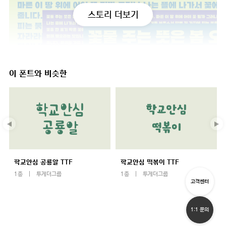
스토리 더보기
이 폰트와 비슷한
학교안심 공룡알 TTF
학교안심 떡볶이 TTF
1종
투게더그룹
1종
투게더그룹
고객센터
1:1 문의