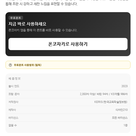
통해 조판 시 강하고 세찬 느낌을 표현할 수 있습니다.
무료폰트
지금 바로 사용하세요
폰코자키 앱을 통해 이 폰트를 바로 사용할 수 있습니다.
폰코자키로 사용하기
무료폰트 사용범위 (필독)
제품정보
출시 연도
2023
포함 문자
2,350자 이상/ 라틴 94자 / KS약물 986자
저작권사
KERIS(한국교육학술정보원)
제작사
디자인210
라이선스
모든 라이선스
글꼴 수
1종