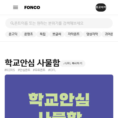
윤고딕
윤명조
독립
붓글씨
자막폰트
영상자막
귀여운
학교안심 사물함
URL 복사하기
#KERIS
#안심폰트
#무료폰트
#OFL