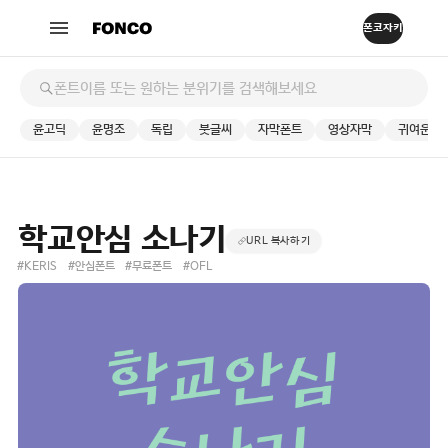
윤고딕
윤명조
독립
붓글씨
자막폰트
영상자막
귀여운
학교안심 소나기
URL 복사하기
#KERIS
#안심폰트
#무료폰트
#OFL