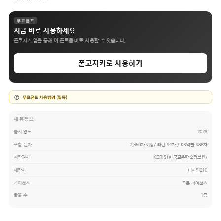
무료폰트
지금 바로 사용하세요
폰코자키 앱을 통해 이 폰트를 바로 사용할 수 있습니다.
폰코자키로 사용하기
무료폰트 사용범위 (필독)
제품정보
출시 연도
2023
포함 문자
2,350자 이상/ 라틴 94자 / KS약물 986자
저작권사
KERIS(한국교육학술정보원)
제작사
디자인210
라이선스
모든 라이선스
글꼴 수
1종