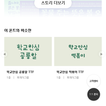
스토리 더보기
이 폰트와 비슷한
학교안심 공룡알 TTF
학교안심 떡볶이 TTF
1종
투게더그룹
1종
투게더그룹
고객센터
1:1 문의