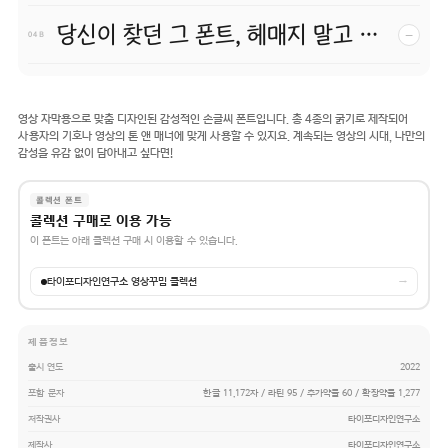
당신이 찾던 그 폰트, 헤매지 말고 바로 폰코!
−
04 B
영상 자막용으로 맞춤 디자인된 감성적인 손글씨 폰트입니다. 총 4종의 굵기로 제작되어
사용자의 기호나 영상의 톤 앤 매너에 맞게 사용할 수 있지요. 계속되는 영상의 시대, 나만의
감성을 유감 없이 담아내고 싶다면!
콜렉션 폰트
콜렉션 구매로 이용 가능
이 폰트는 아래 콜렉션 구매 시 이용할 수 있습니다.
타이포디자인연구소 영상꾸밈 콜렉션
→
제품정보
출시 연도
2022
포함 문자
한글 11,172자 / 라틴 95 / 추가약물 60 / 확장약물 1,277
저작권사
타이포디자인연구소
제작사
타이포디자인연구소