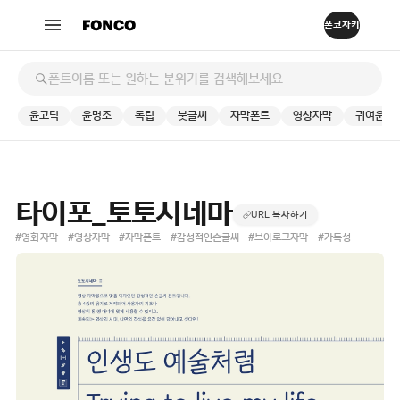
윤고딕
윤명조
독립
붓글씨
자막폰트
영상자막
귀여운
타이포_토토시네마
URL 복사하기
#영화자막
#영상자막
#자막폰트
#감성적인손글씨
#브이로그자막
#가독성