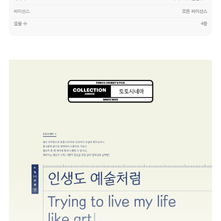
라이선스
모든 라이선스
글꼴 수
4종